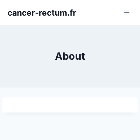
Aller
cancer-rectum.fr
au
contenu
About