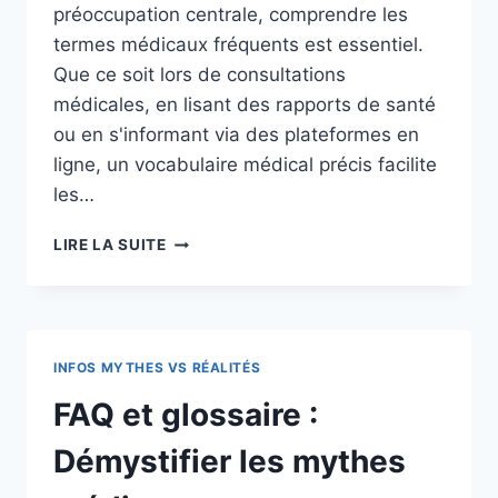
préoccupation centrale, comprendre les
termes médicaux fréquents est essentiel.
Que ce soit lors de consultations
médicales, en lisant des rapports de santé
ou en s'informant via des plateformes en
ligne, un vocabulaire médical précis facilite
les…
LES
LIRE LA SUITE
TERMES
MÉDICAUX
LES
PLUS
FRÉQUEMMENT
INFOS MYTHES VS RÉALITÉS
POSÉS
:
FAQ et glossaire :
FAQ
ET
Démystifier les mythes
GLOSSAIRE