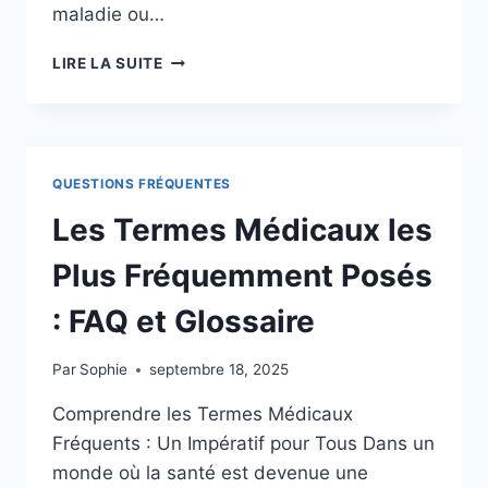
maladie ou…
FAQ
LIRE LA SUITE
ET
GLOSSAIRE:
COMPRENDRE
LES
TERMES
QUESTIONS FRÉQUENTES
MÉDICAUX
COURANTS
Les Termes Médicaux les
Plus Fréquemment Posés
: FAQ et Glossaire
Par
Sophie
septembre 18, 2025
Comprendre les Termes Médicaux
Fréquents : Un Impératif pour Tous Dans un
monde où la santé est devenue une