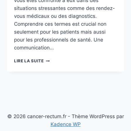
vous êtes confronté à eux dans des
situations stressantes comme des rendez-
vous médicaux ou des diagnostics.
Comprendre ces termes est crucial non
seulement pour les patients mais aussi
pour les professionnels de santé. Une
communication…
FAQ
LIRE LA SUITE
SUR
LES
TERMES
MÉDICAUX
COURANTS:
CLARIFICATION
POUR
LES
PATIENTS
© 2026 cancer-rectum.fr - Thème WordPress par
ET
Kadence WP
LES