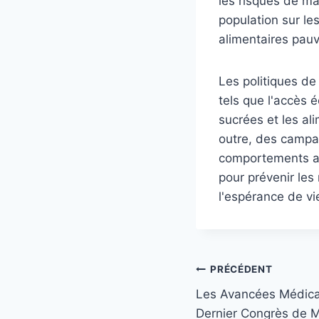
les risques de mal
population sur le
alimentaires pauv
Les politiques de
tels que l'accès 
sucrées et les ali
outre, des campa
comportements ali
pour prévenir les 
l'espérance de vi
Navigation
PRÉCÉDENT
Les Avancées Médica
de
Dernier Congrès de 