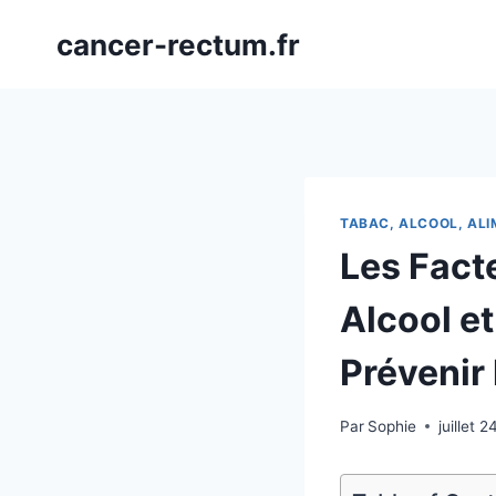
Aller
cancer-rectum.fr
au
contenu
TABAC, ALCOOL, AL
Les Fact
Alcool e
Prévenir 
Par
Sophie
juillet 