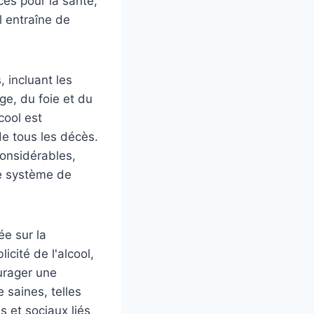
ces pour la santé,
l entraîne de
, incluant les
e, du foie et du
cool est
e tous les décès.
considérables,
le système de
ée sur la
icité de l'alcool,
urager une
 saines, telles
s et sociaux liés