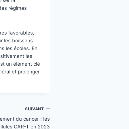
iser la
 des régimes
res favorables,
r les boissons
ns les écoles. En
sitivement les
st un élément clé
néral et prolonger
SUIVANT
tement du cancer : les
llules CAR-T en 2023