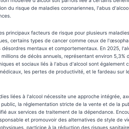
on modérée d'alcool soit parfois liée à certains bénéfi
tion du risque de maladies coronariennes, l'abus d'alcoo
nces.
des principaux facteurs de risque pour plusieurs maladies
ues, certains types de cancer comme ceux de l'œsophag
es désordres mentaux et comportementaux. En 2025, l'al
millions de décès annuels, représentant environ 5,3% d
ques et sociaux liés à l'abus d'alcool sont également 
s médicaux, les pertes de productivité, et le fardeau sur 
dies liées à l'alcool nécessite une approche intégrée, ax
 public, la réglementation stricte de la vente et de la publ
ifié aux services de traitement de la dépendance. Enco
onsable et promouvoir des alternatives de style de vie
physiques, participe à la réduction des risques sanitaire