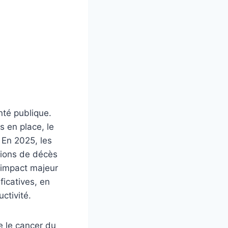
nté publique.
s en place, le
 En 2025, les
llions de décès
t impact majeur
icatives, en
ctivité.
e le cancer du