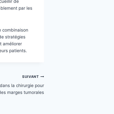
ueillir de
ablement par les
ne combinaison
de stratégies
t améliorer
leurs patients.
SUIVANT
ans la chirurgie pour
 des marges tumorales