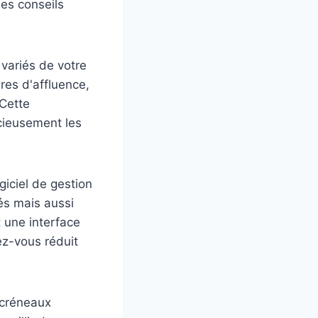
ues conseils
 variés de votre
ures d'affluence,
 Cette
icieusement les
giciel de gestion
és mais aussi
t une interface
dez-vous réduit
 créneaux