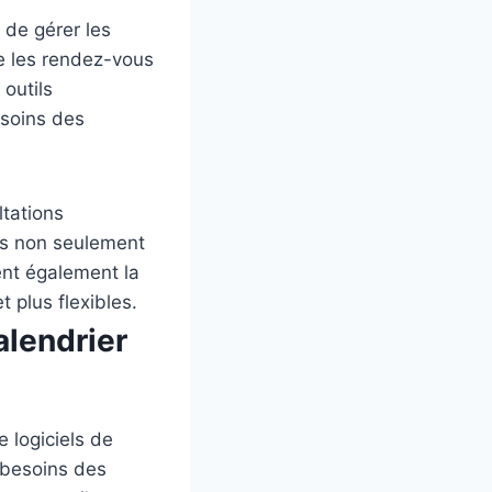
 de gérer les
ue les rendez-vous
 outils
 soins des
ltations
ils non seulement
ent également la
t plus flexibles.
alendrier
e logiciels de
s besoins des