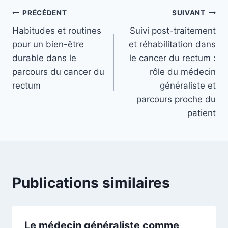
Navigation
PRÉCÉDENT
SUIVANT
Habitudes et routines
Suivi post-traitement
de
pour un bien-être
et réhabilitation dans
l’article
durable dans le
le cancer du rectum :
parcours du cancer du
rôle du médecin
rectum
généraliste et
parcours proche du
patient
Publications similaires
Le médecin généraliste comme