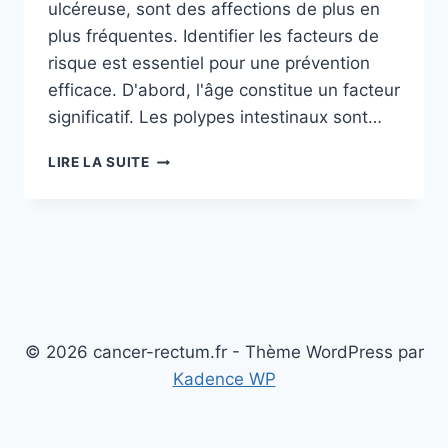
ulcéreuse, sont des affections de plus en
plus fréquentes. Identifier les facteurs de
risque est essentiel pour une prévention
efficace. D'abord, l'âge constitue un facteur
significatif. Les polypes intestinaux sont…
FACTEURS
LIRE LA SUITE
DE
RISQUE
ET
PRÉVENTION
DES
POLYPES
INTESTINAUX
ET
MALADIES
© 2026 cancer-rectum.fr - Thème WordPress par
INFLAMMATOIRES
Kadence WP