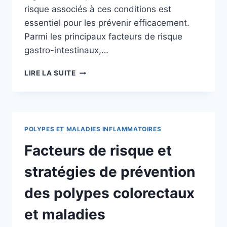
risque associés à ces conditions est
essentiel pour les prévenir efficacement.
Parmi les principaux facteurs de risque
gastro-intestinaux,…
FACTEURS
LIRE LA SUITE
DE
RISQUE
ET
PRÉVENTION
DES
POLYPES ET MALADIES INFLAMMATOIRES
POLYPES
ET
Facteurs de risque et
MALADIES
INFLAMMATOIRES
stratégies de prévention
INTESTINALES
:
des polypes colorectaux
UN
GUIDE
et maladies
COMPLET