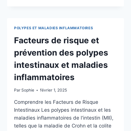
DE
RISQUE
ET
STRATÉGIES
DE
POLYPES ET MALADIES INFLAMMATOIRES
PRÉVENTION
DES
Facteurs de risque et
POLYPES
COLORECTAUX
prévention des polypes
ET
MALADIES
intestinaux et maladies
INFLAMMATOIRES
DE
inflammatoires
L’INTESTIN
Par
Sophie
février 1, 2025
Comprendre les Facteurs de Risque
Intestinaux Les polypes intestinaux et les
maladies inflammatoires de l'intestin (MII),
telles que la maladie de Crohn et la colite