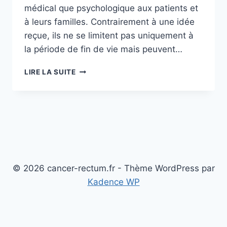
médical que psychologique aux patients et
à leurs familles. Contrairement à une idée
reçue, ils ne se limitent pas uniquement à
la période de fin de vie mais peuvent…
L’IMPORTANCE
LIRE LA SUITE
DES
SOINS
PALLIATIFS
DANS
LA
GESTION
DES
RECHUTES
EN
© 2026 cancer-rectum.fr - Thème WordPress par
MALADIES
Kadence WP
AVANCÉES