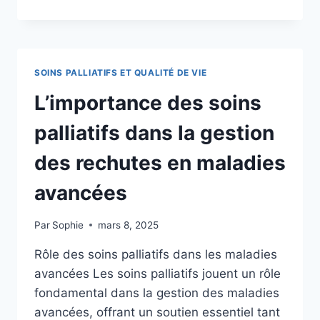
AVANCÉE
ET
RECHUTE
:
SOINS
SOINS PALLIATIFS ET QUALITÉ DE VIE
PALLIATIFS
POUR
L’importance des soins
AMÉLIORER
LA
palliatifs dans la gestion
QUALITÉ
DE
des rechutes en maladies
VIE
avancées
Par
Sophie
mars 8, 2025
Rôle des soins palliatifs dans les maladies
avancées Les soins palliatifs jouent un rôle
fondamental dans la gestion des maladies
avancées, offrant un soutien essentiel tant