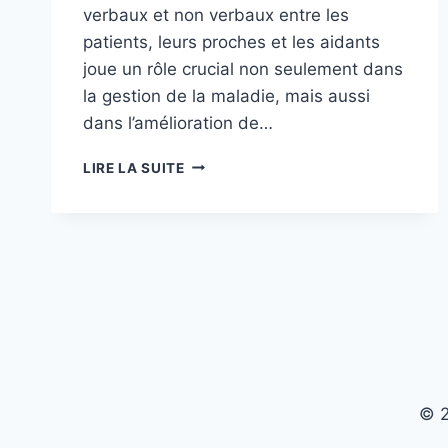
verbaux et non verbaux entre les
patients, leurs proches et les aidants
joue un rôle crucial non seulement dans
la gestion de la maladie, mais aussi
dans l’amélioration de…
L’IMPORTANCE
LIRE LA SUITE
DE
LA
COMMUNICATION
OUVERTE
ENTRE
LES
PATIENTS,
LEURS
PROCHES
ET
LES
© 2
AIDANTS
POUR