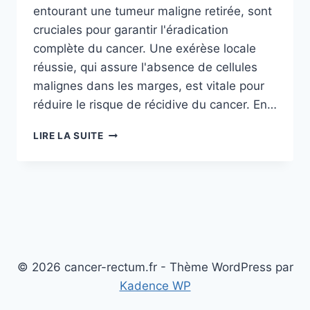
entourant une tumeur maligne retirée, sont
cruciales pour garantir l'éradication
complète du cancer. Une exérèse locale
réussie, qui assure l'absence de cellules
malignes dans les marges, est vitale pour
réduire le risque de récidive du cancer. En…
LES
LIRE LA SUITE
AVANCÉES
RÉCENTES
DANS
LA
CHIRURGIE
POUR
LE
TRAITEMENT
DES
© 2026 cancer-rectum.fr - Thème WordPress par
MARGES
Kadence WP
TUMORALES