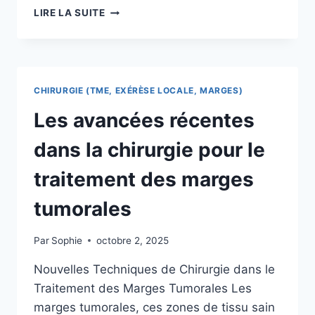
GUIDE
LIRE LA SUITE
COMPLET
SUR
LES
TRAITEMENTS
CHIRURGICAUX
CHIRURGIE (TME, EXÉRÈSE LOCALE, MARGES)
POUR
LES
Les avancées récentes
TUMEURS
–
dans la chirurgie pour le
LA
TME
traitement des marges
ET
L’EXÉRÈSE
tumorales
LOCALE
Par
Sophie
octobre 2, 2025
Nouvelles Techniques de Chirurgie dans le
Traitement des Marges Tumorales Les
marges tumorales, ces zones de tissu sain