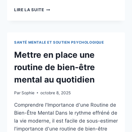
INCORPORER
LIRE LA SUITE
DES
HABITUDES
DE
PLEINE
CONSCIENCE
SANTÉ MENTALE ET SOUTIEN PSYCHOLOGIQUE
DANS
LA
Mettre en place une
VIE
QUOTIDIENNE
routine de bien-être
POUR
AMÉLIORER
mental au quotidien
LA
SANTÉ
Par
Sophie
octobre 8, 2025
MENTALE
Comprendre l'Importance d'une Routine de
Bien-Être Mental Dans le rythme effréné de
la vie moderne, il est facile de sous-estimer
l'importance d'une routine de bien-être