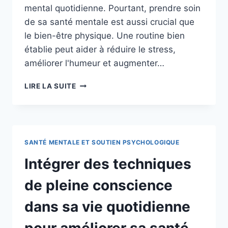
mental quotidienne. Pourtant, prendre soin
de sa santé mentale est aussi crucial que
le bien-être physique. Une routine bien
établie peut aider à réduire le stress,
améliorer l'humeur et augmenter…
METTRE
LIRE LA SUITE
EN
PLACE
UNE
ROUTINE
DE
SANTÉ MENTALE ET SOUTIEN PSYCHOLOGIQUE
BIEN-
ÊTRE
Intégrer des techniques
MENTAL
AU
de pleine conscience
QUOTIDIEN
dans sa vie quotidienne
pour améliorer sa santé